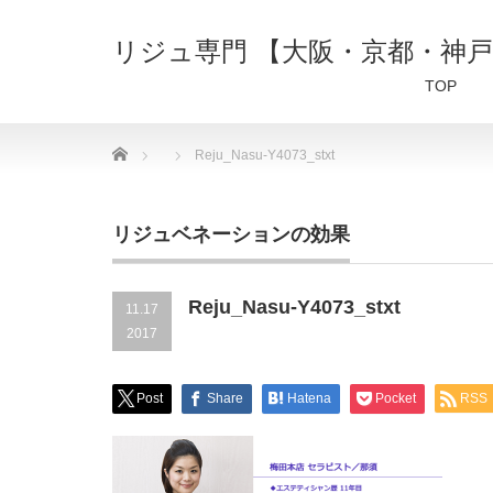
リジュ専門 【大阪・京都・神
TOP
Home
Reju_Nasu-Y4073_stxt
リジュベネーションの効果
Reju_Nasu-Y4073_stxt
11.17
2017
Post
Share
Hatena
Pocket
RSS