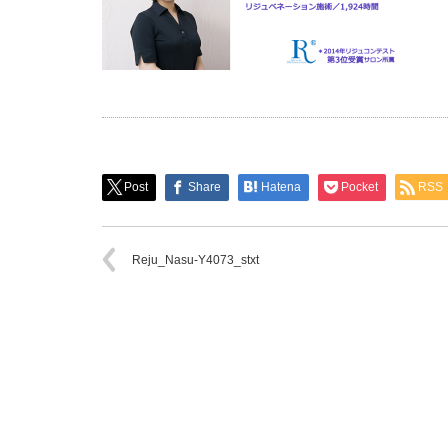
Post
Share
Hatena
Pocket
RSS
Reju_Nasu-Y4073_stxt