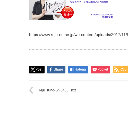
https://www.reju-esthe.jp/wp-content/uploads/2017/11
Post
Share
Hatena
Pocket
RSS
Reju_Kino-Shi0465_stxt