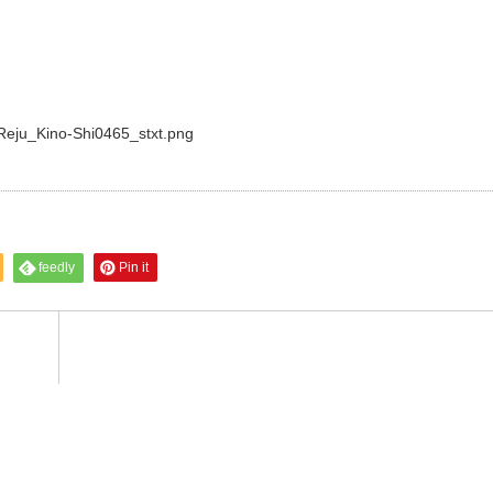
/Reju_Kino-Shi0465_stxt.png
feedly
Pin it