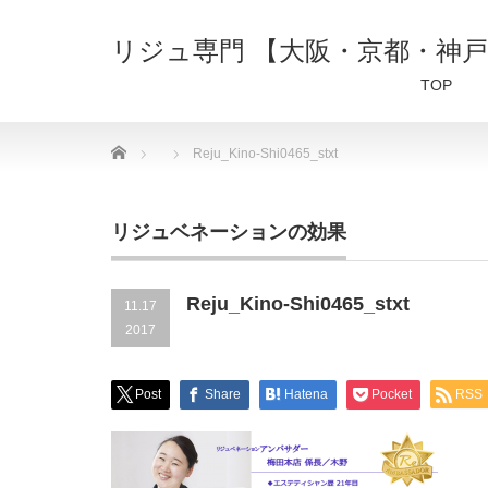
リジュ専門 【大阪・京都・神
TOP
Home
Reju_Kino-Shi0465_stxt
リジュベネーションの効果
Reju_Kino-Shi0465_stxt
11.17
2017
Post
Share
Hatena
Pocket
RSS