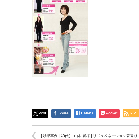
Post
Share
Hatena
Pocket
RSS
[ 効果事例 | 40代 ] 山本 愛様 | リジュベネーション若返